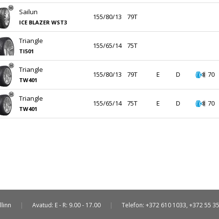
Sailun
155/80/13
79T
ICE BLAZER WST3
Triangle
155/65/14
75T
TI501
Triangle
155/80/13
79T
E
D
70
TW401
Triangle
155/65/14
75T
E
D
70
TW401
llinn
|
Avatud: E - R: 9.00 - 17.00
|
Telefon: +372 610 1033, +372 55 3