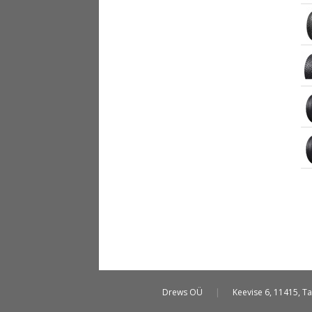
Drews OÜ
|
Keevise 6, 11415, Ta