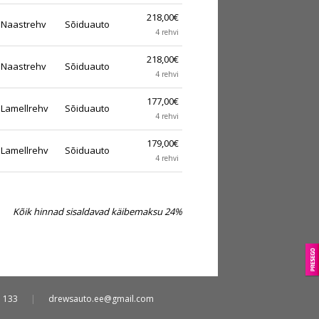
218,00€
Naastrehv
Sõiduauto
4 rehvi
218,00€
Naastrehv
Sõiduauto
4 rehvi
177,00€
Lamellrehv
Sõiduauto
4 rehvi
179,00€
Lamellrehv
Sõiduauto
4 rehvi
Kõik hinnad sisaldavad käibemaksu 24%
5 133
|
drewsauto.ee@gmail.com