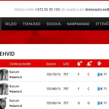
Helista meile
+372 55 35 133
või saada e-kiri
drewsauto.ee
VELJED
TEENUSED
SOODUS
KAMPAANIAD
ETTEVÕ
EHVID
Tootja ja mudel
Suurus
Li/Si
Barum
155/70/13
75T
F
C
71
Polaris 5
Barum
155/80/13
79T
F
C
71
Polaris 5
Barum
155/65/14
75T
D
D
71
Polaris 6