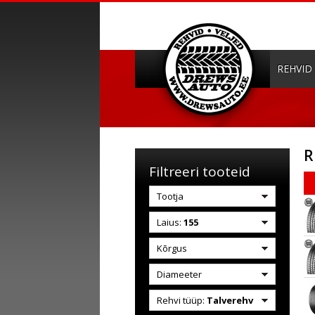
REHVID
R
Filtreeri tooteid
Tootja
Laius:
155
Kõrgus
Diameeter
Rehvi tüüp:
Talverehv