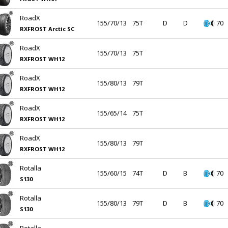
RoadX
155/70/13
75T
D
D
70
RXFROST Arctic SC
RoadX
155/70/13
75T
RXFROST WH12
RoadX
155/80/13
79T
RXFROST WH12
RoadX
155/65/14
75T
RXFROST WH12
RoadX
155/80/13
79T
RXFROST WH12
Rotalla
155/60/15
74T
D
B
70
S130
Rotalla
155/80/13
79T
D
B
70
S130