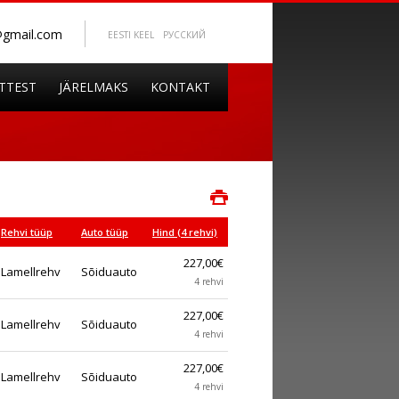
@gmail.com
EESTI KEEL
PУССКИЙ
TTEST
JÄRELMAKS
KONTAKT
Rehvi tüüp
Auto tüüp
Hind (4 rehvi)
227,00€
Lamellrehv
Sõiduauto
4 rehvi
227,00€
Lamellrehv
Sõiduauto
4 rehvi
227,00€
Lamellrehv
Sõiduauto
4 rehvi