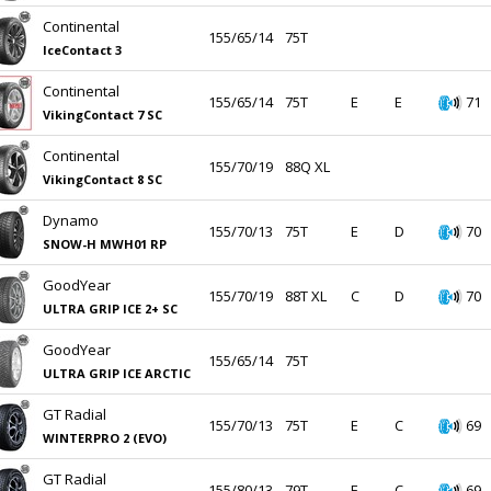
Continental
155/65/14
75T
IceContact 3
Continental
155/65/14
75T
E
E
71
VikingContact 7 SC
Continental
155/70/19
88Q XL
VikingContact 8 SC
Dynamo
155/70/13
75T
E
D
70
SNOW-H MWH01 RP
GoodYear
155/70/19
88T XL
C
D
70
ULTRA GRIP ICE 2+ SC
GoodYear
155/65/14
75T
ULTRA GRIP ICE ARCTIC
GT Radial
155/70/13
75T
E
C
69
WINTERPRO 2 (EVO)
GT Radial
155/80/13
79T
E
C
69