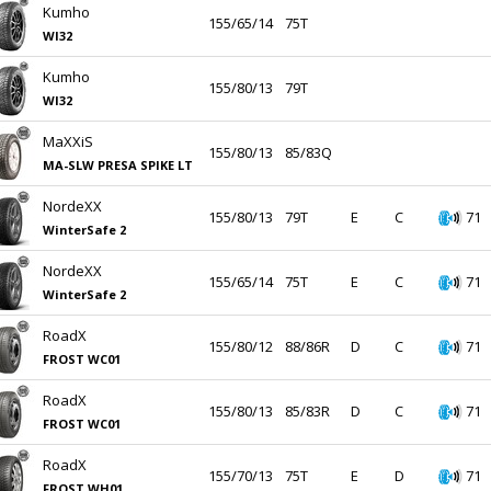
Kumho
155/65/14
75T
WI32
Kumho
155/80/13
79T
WI32
MaXXiS
155/80/13
85/83Q
MA-SLW PRESA SPIKE LT
NordeXX
155/80/13
79T
E
C
71
WinterSafe 2
NordeXX
155/65/14
75T
E
C
71
WinterSafe 2
RoadX
155/80/12
88/86R
D
C
71
FROST WC01
RoadX
155/80/13
85/83R
D
C
71
FROST WC01
RoadX
155/70/13
75T
E
D
71
FROST WH01