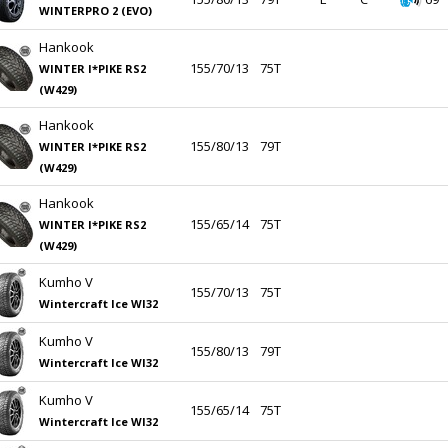
WINTERPRO 2 (EVO)
Hankook
155/70/13
75T
WINTER I*PIKE RS2
(W429)
Hankook
155/80/13
79T
WINTER I*PIKE RS2
(W429)
Hankook
155/65/14
75T
WINTER I*PIKE RS2
(W429)
Kumho V
155/70/13
75T
Wintercraft Ice WI32
Kumho V
155/80/13
79T
Wintercraft Ice WI32
Kumho V
155/65/14
75T
Wintercraft Ice WI32