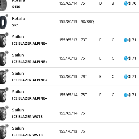
Rotalla
155/65/14
75T
D
B
70
S130
Rotalla
155/80/13
90/88Q
SR1
Sailun
155/65/13
73T
E
C
71
ICE BLAZER ALPINE+
Sailun
155/70/13
75T
E
C
71
ICE BLAZER ALPINE+
Sailun
155/80/13
79T
E
C
71
ICE BLAZER ALPINE+
Sailun
155/65/14
75T
E
C
71
ICE BLAZER ALPINE+
Sailun
155/65/14
75T
ICE BLAZER WST3
Sailun
155/70/13
75T
ICE BLAZER WST3